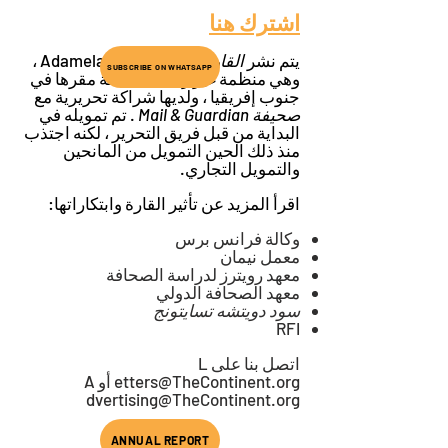
اشترك هنا
يتم نشر
القارة
من قبل Adamela Trust ،
SUBSCRIBE ON WHATSAPP
وهي منظمة غير ربحية مسجلة مقرها في
جنوب إفريقيا ، ولديها شراكة تحريرية مع
صحيفة Mail & Guardian
. تم تمويله في
البداية من قبل فريق التحرير ، لكنه اجتذب
منذ ذلك الحين التمويل من المانحين
والتمويل التجاري.
اقرأ المزيد عن تأثير القارة وابتكاراتها:
وكالة فرانس برس
معمل نيمان
معهد رويترز لدراسة الصحافة
معهد الصحافة الدولي
سود دويتشه تسايتونج
RFI
اتصل بنا على L
etters@TheContinent.org
أو A
dvertising@TheContinent.org
ANNUAL REPORT